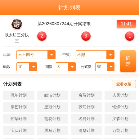
计划列表
第
20260807244
期开奖结果
01:41
以太坊三分快
2
3
1
三
玩法:
中奖:
确
定
码数:
期数:
公式数:
计划列表
查看收藏
流年计划
皎洁计划
奇瑞计划
人类计划
康艺计划
皇冠计划
梦幻计划
蝴蝶计划
韶华计划
莲花计划
名爵计划
罗森计划
宝沃计划
黑马计划
清华计划
万能计划