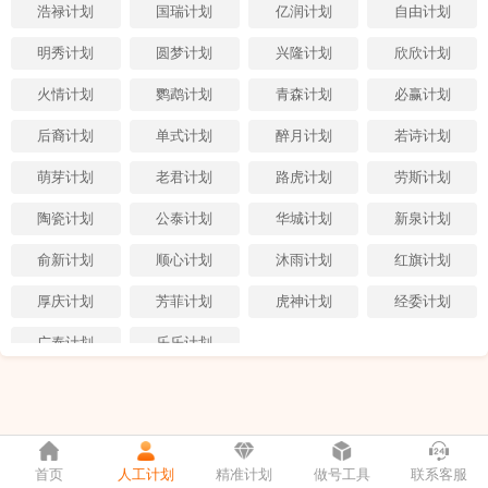
浩禄计划
国瑞计划
亿润计划
自由计划
明秀计划
圆梦计划
兴隆计划
欣欣计划
火情计划
鹦鹉计划
青森计划
必赢计划
后裔计划
单式计划
醉月计划
若诗计划
萌芽计划
老君计划
路虎计划
劳斯计划
陶瓷计划
公泰计划
华城计划
新泉计划
俞新计划
顺心计划
沐雨计划
红旗计划
厚庆计划
芳菲计划
虎神计划
经委计划
广泰计划
乐乐计划
首页
人工计划
精准计划
做号工具
联系客服