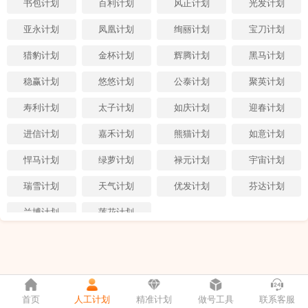
书包计划
百利计划
风正计划
光发计划
亚永计划
凤凰计划
绚丽计划
宝刀计划
猎豹计划
金杯计划
辉腾计划
黑马计划
稳赢计划
悠悠计划
公泰计划
聚英计划
寿利计划
太子计划
如庆计划
迎春计划
进信计划
嘉禾计划
熊猫计划
如意计划
悍马计划
绿萝计划
禄元计划
宇宙计划
瑞雪计划
天气计划
优发计划
芬达计划
兰博计划
莲花计划
首页
人工计划
精准计划
做号工具
联系客服