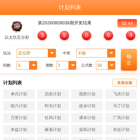
计划列表
第
20260809036
期开奖结果
02:44
5
9
0
6
4
以太坊五分彩
玩法:
中奖:
确
定
码数:
期数:
公式数:
计划列表
查看收藏
单式计划
启辰计划
揽胜计划
飞庆计划
组六计划
时光计划
故乡计划
马丁计划
万里计划
狂风计划
课本计划
广高计划
本益计划
麻雀计划
追风计划
长征计划