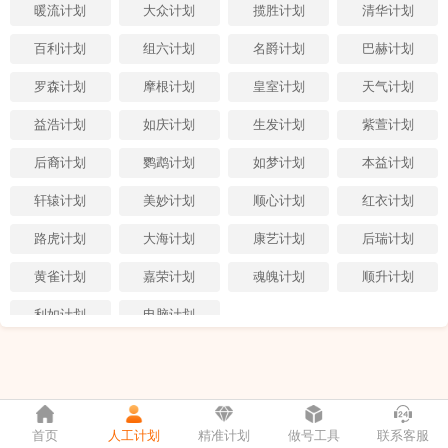
暖流计划
大众计划
揽胜计划
清华计划
百利计划
组六计划
名爵计划
巴赫计划
罗森计划
摩根计划
皇室计划
天气计划
益浩计划
如庆计划
生发计划
紫萱计划
后裔计划
鹦鹉计划
如梦计划
本益计划
轩辕计划
美妙计划
顺心计划
红衣计划
路虎计划
大海计划
康艺计划
后瑞计划
黄雀计划
嘉荣计划
魂魄计划
顺升计划
利如计划
电脑计划
首页
人工计划
精准计划
做号工具
联系客服