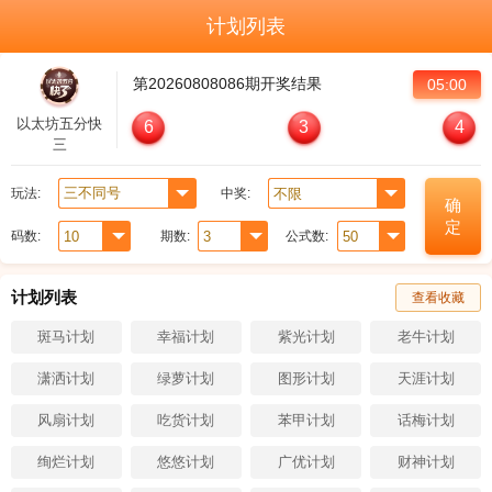
计划列表
第
20260808086
期开奖结果
05:00
以太坊五分快
6
3
4
三
玩法:
中奖:
确
定
码数:
期数:
公式数:
计划列表
查看收藏
斑马计划
幸福计划
紫光计划
老牛计划
潇洒计划
绿萝计划
图形计划
天涯计划
风扇计划
吃货计划
苯甲计划
话梅计划
绚烂计划
悠悠计划
广优计划
财神计划