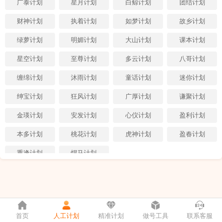
广泰计划
星月计划
白鲸计划
团结计划
财神计划
执着计划
如梦计划
故乡计划
绿萝计划
明媚计划
大山计划
课本计划
星空计划
至尊计划
多云计划
八哥计划
缠绵计划
沐雨计划
童话计划
迷你计划
绅宝计划
狂风计划
广厚计划
谦聚计划
金瑛计划
安发计划
心仪计划
盈利计划
本多计划
桃花计划
虎神计划
盈春计划
重逢计划
悍马计划
首页
人工计划
精准计划
做号工具
联系客服