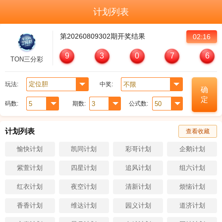
计划列表
第
20260809302
期开奖结果
02:16
9
3
0
7
6
TON三分彩
玩法:
中奖:
确
定
码数:
期数:
公式数:
计划列表
查看收藏
愉快计划
凯同计划
彩哥计划
企鹅计划
紫萱计划
四星计划
追风计划
组六计划
红衣计划
夜空计划
清新计划
烦恼计划
香香计划
维达计划
园义计划
道济计划