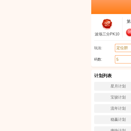
第
0
波场三分PK10
玩法:
码数:
计划列表
星月计划
宝骏计划
流年计划
稳赢计划
痛快计划