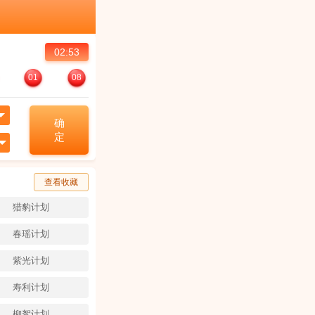
02:53
01
08
确
定
查看收藏
猎豹计划
春瑶计划
紫光计划
寿利计划
柳絮计划