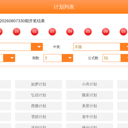
计划列表
20260807330
期开奖结果
6
10
02
07
04
05
09
03
中奖:
期数:
公式数:
如梦计划
小舟计划
弘信计划
隆富计划
西雅计划
美景计划
雪碧计划
老牛计划
送别计划
缘分计划