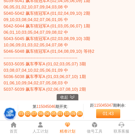
5039-5041 飙车猜冠军A (02,04,05,06,09) 1期
06,05,01,02,10,07,09,04,03,08 中
冠亚军2期7码
三四名2期7码
五六名2期7码
七八名2期7码
5040-5042 飙车猜冠军A (01,02,04,09,10) 2期
09,10,03,08,04,02,07,06,01,05 中
九十名2期7码
冠亚军2期8码
三四名2期8码
五六名2期8码
5042-5044 飙车猜冠军A (01,03,05,06,07) 1期
06,01,10,03,05,04,07,09,08,02 中
七八名2期8码
九十名2期8码
冠亚军2期9码
三四名2期9码
5043-5045 飙车猜冠军A (02,03,08,09,10) 3期
五六名2期9码
七八名2期9码
九十名2期9码
冠亚军1期7码
10,06,09,01,03,02,05,04,07,08 中
5046-5048 飙车猜冠军A (01,04,08,09,10) 等待2
三四名1期7码
五六名1期7码
七八名1期7码
九十名1期7码
-------------------------------------------------
5033-5035 飙车季军A (01,02,03,05,07) 3期
冠亚军1期8码
三四名1期8码
五六名1期8码
七八名1期8码
03,08,07,04,10,02,05,06,01,09 中
5036-5038 飙车季军A (01,03,06,07,10) 1期
九十名1期8码
冠亚军1期9码
三四名1期9码
五六名1期9码
01,06,10,09,04,02,07,05,08,03 中
七八名1期9码
九十名1期9码
5037-5039 飙车季军A (02,06,07,08,10) 2期
04,09,10,05,01,08,07,02,03,06 中
收起
5039-5041 飙车季军A (02,03,04,07,10) 2期
距
115045047
期剩余:
第
115045046
期开奖:
07,10,04,09,05,01,08,06,03,02 中
01:43
03
02
07
08
06
05
01
10
09
04
5041-5043 飙车季军A (02,03,07,09,10) 1期
09,10,03,08,04,02,07,06,01,05 中
5042-5044 飙车季军A (04,06,08,09,10) 1期
首页
人工计划
精准计划
做号工具
联系客服
06,01,10,03,05,04,07,09,08,02 中