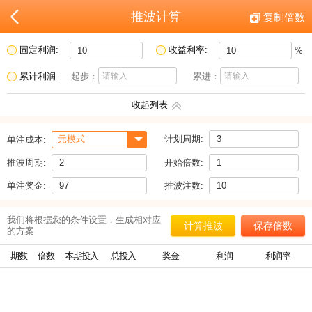
推波计算
复制倍数
固定利润:
收益利率:
%
累计利润:
起步：
累进：
收起列表
计划周期:
单注成本:
推波周期:
开始倍数:
单注奖金:
推波注数:
我们将根据您的条件设置，生成相对应
计算推波
保存倍数
的方案
期数
倍数
本期投入
总投入
奖金
利润
利润率