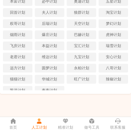
本富计划
必中计划
奥迪计划
五星计划
回首计划
夫人计划
狼群计划
淘宝计划
权哥计划
后瑞计划
天空计划
梦幻计划
烟雨计划
爆庄计划
巴赫计划
虎神计划
飞庆计划
本益计划
宝汇计划
瑞雪计划
老君计划
维达计划
九宝计划
安心计划
远方计划
圆梦计划
永柏计划
八哥计划
猫猫计划
华城计划
旺广计划
辣椒计划
凯洪计划
寿泰计划
首页
人工计划
精准计划
做号工具
联系客服