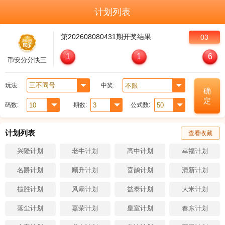
计划列表
第
202608080431
期开奖结果
03
1
1
6
币安分分快三
玩法:
中奖:
确
定
码数:
期数:
公式数:
计划列表
查看收藏
兴隆计划
老牛计划
高中计划
幸福计划
名爵计划
顺升计划
喜鹊计划
清新计划
揽胜计划
风扇计划
益泰计划
大米计划
落尘计划
嘉荣计划
皇室计划
春东计划