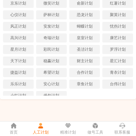
京东计划
微笑计划
俞新计划
红薯计划
心仪计划
萨林计划
恐龙计划
聚英计划
风正计划
安发计划
蝴蝶计划
忧伤计划
高兴计划
奇瑞计划
皇室计划
康艺计划
星月计划
彩民计划
圣洁计划
罗浮计划
天下计划
稳赢计划
财主计划
星汇计划
捷益计划
希望计划
合作计划
青衣计划
乐乐计划
安心计划
章鱼计划
台伟计划
小红计划
书包计划
首页
人工计划
精准计划
做号工具
联系客服