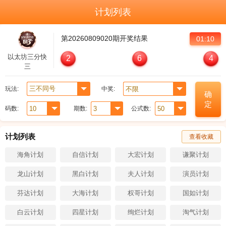
计划列表
第
20260809020
期开奖结果
01:10
以太坊三分快
2
6
4
三
玩法:
中奖:
确
定
码数:
期数:
公式数:
计划列表
查看收藏
海角计划
自信计划
大宏计划
谦聚计划
龙山计划
黑白计划
夫人计划
演员计划
芬达计划
大海计划
权哥计划
国如计划
白云计划
四星计划
绚烂计划
淘气计划