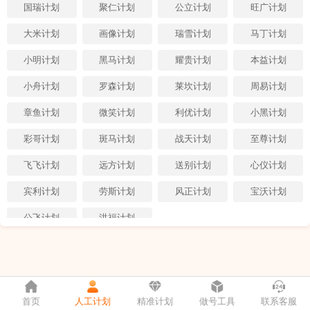
国瑞计划
聚仁计划
公立计划
旺广计划
大米计划
画像计划
瑞雪计划
马丁计划
小明计划
黑马计划
耀贵计划
本益计划
小舟计划
罗森计划
莱坎计划
周易计划
章鱼计划
微笑计划
利优计划
小黑计划
彩哥计划
斑马计划
战天计划
至尊计划
飞飞计划
远方计划
送别计划
心仪计划
宾利计划
劳斯计划
风正计划
宝沃计划
公飞计划
洪福计划
首页
人工计划
精准计划
做号工具
联系客服