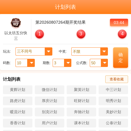
计划列表
第
20260807264
期开奖结果
03:43
以太坊五分快
1
3
4
三
玩法:
中奖:
确
定
码数:
期数:
公式数:
计划列表
查看收藏
黄辉计划
微信计划
聚英计划
中三计划
路虎计划
厚庆计划
旺财计划
明秀计划
暖流计划
别克计划
奔驰计划
美妙计划
香香计划
用户计划
课本计划
公泰计划