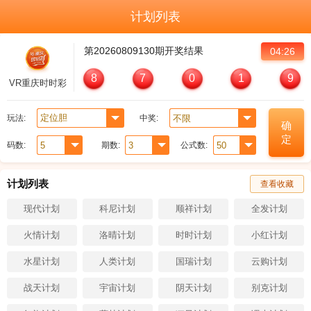
计划列表
第
20260809130
期开奖结果
04:26
8
7
0
1
9
VR重庆时时彩
玩法:
中奖:
确
定
码数:
期数:
公式数:
计划列表
查看收藏
现代计划
科尼计划
顺祥计划
全发计划
火情计划
洛晴计划
时时计划
小红计划
水星计划
人类计划
国瑞计划
云购计划
战天计划
宇宙计划
阴天计划
别克计划