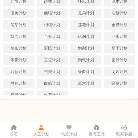
红旗计划
萨林计划
狂风计划
课本计划
话梅计划
熊猫计划
兄弟计划
浩荡计划
萌芽计划
楷模计划
莲花计划
金瑛计划
凯同计划
台升计划
亿润计划
亚永计划
辣条计划
彩民计划
鹦鹉计划
烟雨计划
帝豪计划
豆豆计划
淘气计划
圆梦计划
俞新计划
吉美计划
绿萝计划
明媚计划
书包计划
白鲸计划
原木计划
隆发计划
辉优计划
红薯计划
首页
人工计划
精准计划
做号工具
联系客服