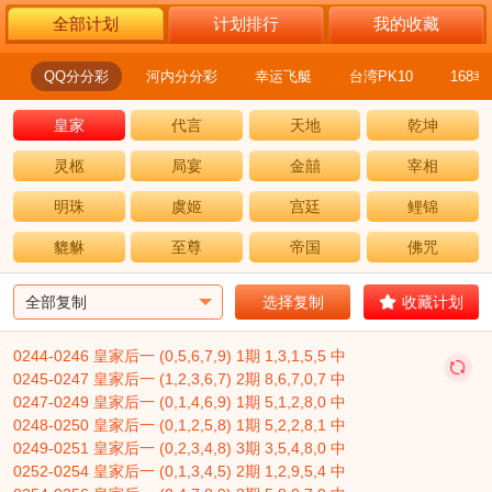
全部计划
计划排行
我的收藏
彩
QQ分分彩
河内分分彩
幸运飞艇
台湾PK10
168
皇家
代言
天地
乾坤
灵柩
局宴
金囍
宰相
明珠
虞姬
宫廷
鲤锦
貔貅
至尊
帝国
佛咒
夏娃
神农
御风
红拂
选择复制
收藏计划
黄金
财富
财经
谷歌
0244-0246 皇家后一 (0,5,6,7,9) 1期 1,3,1,5,5 中
共赢
宝马
联盟
战警
0245-0247 皇家后一 (1,2,3,6,7) 2期 8,6,7,0,7 中
0247-0249 皇家后一 (0,1,4,6,9) 1期 5,1,2,8,0 中
先锋
凯歌
木马
鹰击
0248-0250 皇家后一 (0,1,2,5,8) 1期 5,2,2,8,1 中
0249-0251 皇家后一 (0,2,3,4,8) 3期 3,5,4,8,0 中
炫音
妙玉
霞飞
缘江
0252-0254 皇家后一 (0,1,3,4,5) 2期 1,2,9,5,4 中
金凌
喜鹊
黑客
红颜